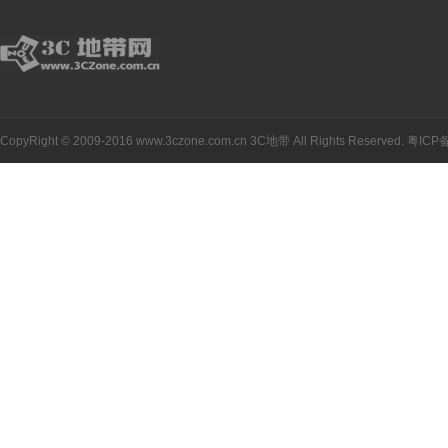
CopyRight © 2009-2016 www.3czone.com.cn
3C地带
All Rights Reserved.
粤ICP备