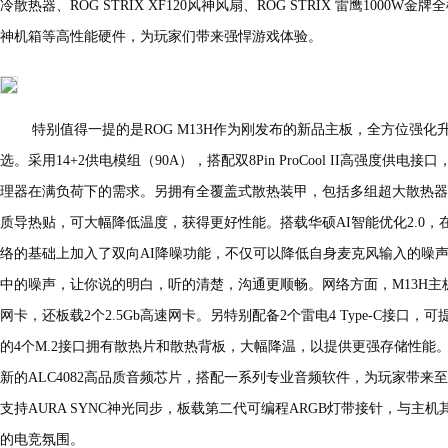
冷散热器、ROG STRIX XF120风神风扇、ROG STRIX 雷鹰1000W金牌全
神机箱等高性能硬件，为玩家们带来强悍游戏体验。
特别值得一提的是ROG M13H作为刚发布的新品主板，全方位强化升级，
选。采用14+2供电模组（90A），搭配双8Pin ProCool II高强度
理器在满负荷下的需求。另拥有全覆盖式散热装甲，包括多组超大散热器鳍
质导热贴，可大幅降低温度，获得更好性能。搭载华硕AI智能优化2.0，在
络的基础上加入了双向AI降噪功能，不仅可以降低自身麦克风输入的噪
中的噪声，让你说的明白，听的清楚，沟通更顺畅。网络方面，M13H主板具有最新的
网卡，还板载2个2.5Gb高速网卡。另特别配备2个雷电4 Type-C接口，可
的4个M.2接口拥有散热片和散热背板，大幅降温，以提供更强存储性能。音
新的ALC4082高品质音频芯片，搭配一系列专业音频软件，为玩家带来
支持AURA SYNC神光同步，板载第二代可编程ARGB灯带接针，与主
的电竞氛围。