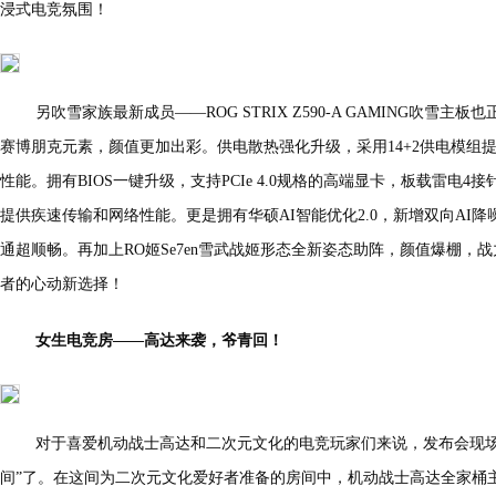
浸式电竞氛围！
另吹雪家族最新成员——ROG STRIX Z590-A GAMING吹雪
赛博朋克元素，颜值更加出彩。供电散热强化升级，采用14+2供电模组提
性能。拥有BIOS一键升级，支持PCIe 4.0规格的高端显卡，板载雷电4接针
提供疾速传输和网络性能。更是拥有华硕AI智能优化2.0，新增双向AI
通超顺畅。再加上RO姬Se7en雪武战姬形态全新姿态助阵，颜值爆棚，
者的心动新选择！
女生电竞房——高达来袭，爷青回！
对于喜爱机动战士高达和二次元文化的电竞玩家们来说，发布会现场
间”了。在这间为二次元文化爱好者准备的房间中，机动战士高达全家桶