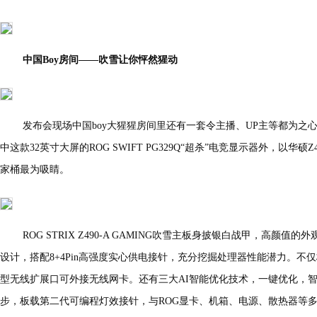
中国Boy房间——吹雪让你怦然猩动
发布会现场中国boy大猩猩房间里还有一套令主播、UP主等都为之
中这款32英寸大屏的ROG SWIFT PG329Q“超杀”电竞显示器外，以华
家桶最为吸睛。
ROG STRIX Z490-A GAMING吹雪主板身披银白战甲，高颜值
设计，搭配8+4Pin高强度实心供电接针，充分挖掘处理器性能潜力。不仅板
型无线扩展口可外接无线网卡。还有三大AI智能优化技术，一键优化，智能
步，板载第二代可编程灯效接针，与ROG显卡、机箱、电源、散热器等