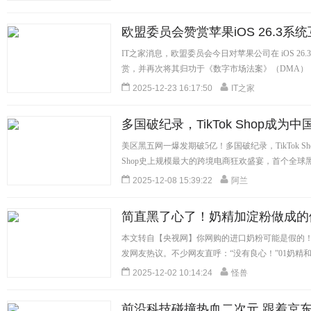
欧盟委员会赞赏苹果iOS 26.3系
IT之家消息，欧盟委员会今日对苹果公司在 iOS 2
赏，并再次将其归功于《数字市场法案》（DMA），
[详细]
2025-12-23 16:17:50
IT之家
多国破纪录，TikTok Shop成
美区黑五网一爆发期破5亿！多国破纪录，TikTok Sh
Shop史上规模最大的跨境电商狂欢盛宴，首个全球黑
[详细]
2025-12-08 15:39:22
阿兰
简直黑了心了！奶精加淀粉做成的
本文转自【央视网】你网购的进口奶粉可能是假的！
发网友热议。不少网友直呼：“没有良心！”01奶精和淀
2025-12-02 10:14:24
怪兽
前沿科技碰撞热血二次元 跟着京东