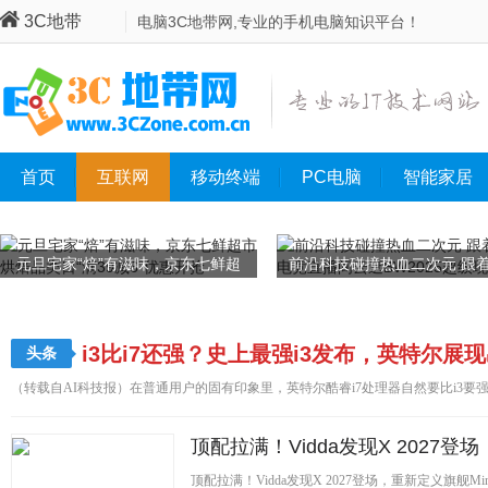
3C地带
电脑3C地带网,专业的手机电脑知识平台！
首页
互联网
移动终端
PC电脑
智能家居
元旦宅家“焙”有滋味，京东七鲜超
前沿科技碰撞热血二次元 跟
市烘焙品类日“满39减6”优惠开抢
电竞直播间云逛BW2025超
i3比i7还强？史上最强i3发布，英特尔
头条
（转载自AI科技报）在普通用户的固有印象里，英特尔酷睿i7处理器自然要比i3要强很多
顶配拉满！Vidda发现X 2027登场
顶配拉满！Vidda发现X 2027登场，重新定义旗舰M