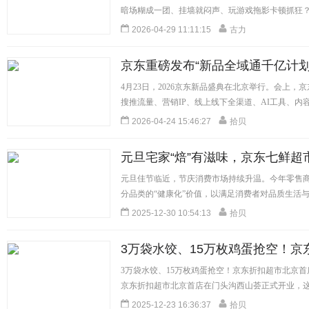
暗场糊成一团、挂墙就闷声、玩游戏拖影卡顿抓狂？今天
[详细]
2026-04-29 11:11:15
古力
京东重磅发布“新品全域通千亿计划
4月23日，2026京东新品盛典在北京举行。会上，
搜推流量、营销IP、线上线下全渠道、AI工具、内容
2026-04-24 15:46:27
拾贝
元旦宅家“焙”有滋味，京东七鲜超市
抢
元旦佳节临近，节庆消费市场持续升温。今年零售商
分品类的“健康化”价值，以满足消费者对品质生活与情
2025-12-30 10:54:13
拾贝
3万袋水饺、15万枚鸡蛋抢空！
屏
3万袋水饺、15万枚鸡蛋抢空！京东折扣超市北京首
京东折扣超市北京首店在门头沟西山荟正式开业，这家约
[详细]
2025-12-23 16:36:37
拾贝