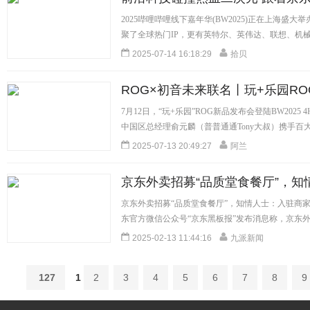
级现场
2025哔哩哔哩线下嘉年华(BW2025)正在上海盛
聚了全球热门IP，更有英特尔、英伟达、联想、机
等...
[详细]
2025-07-14 16:18:29
拾贝
ROG×初音未来联名丨玩+乐园RO
7月12日，“玩+乐园”ROG新品发布会登陆BW202
中国区总经理俞元麟（普普通通Tony大叔）携手百大UP
2025-07-13 20:49:27
阿兰
京东外卖招募“品质堂食餐厅”，
下堂食门店
京东外卖招募“品质堂食餐厅”，知情人士：入驻商家
东官方微信公众号“京东黑板报”发布消息称，京东外卖
2025-02-13 11:44:16
九派新闻
127
1
2
3
4
5
6
7
8
9