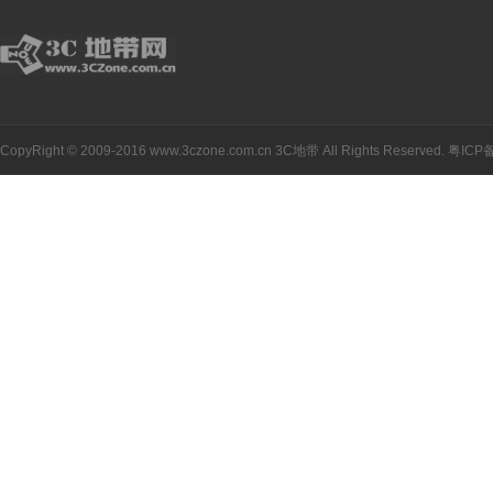
CopyRight © 2009-2016 www.3czone.com.cn
3C地带
All Rights Reserved.
粤ICP备