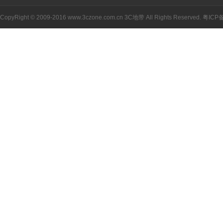
CopyRight © 2009-2016 www.3czone.com.cn
3C地带
All Rights Reserved.
粤ICP备