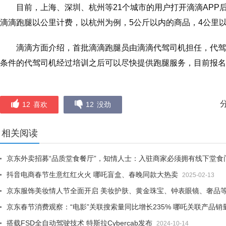
目前，上海、深圳、杭州等21个城市的用户打开滴滴APP
滴滴跑腿以公里计费，以杭州为例，5公斤以内的商品，4公里以
滴滴方面介绍，首批滴滴跑腿员由滴滴代驾司机担任，代驾
条件的代驾司机经过培训之后可以尽快提供跑腿服务，目前报名
12
喜欢
12
没劲
相关阅读
京东外卖招募“品质堂食餐厅”，知情人士：入驻商家必须拥有线下堂食
抖音电商春节生意红红火火 哪吒盲盒、春晚同款大热卖
2025-02-13
京东服饰美妆情人节全面开启 美妆护肤、黄金珠宝、钟表眼镜、奢品等每
京东春节消费观察：“电影”关联搜索量同比增长235% 哪吒关联产品销
搭载FSD全自动驾驶技术 特斯拉Cybercab发布
2024-10-14