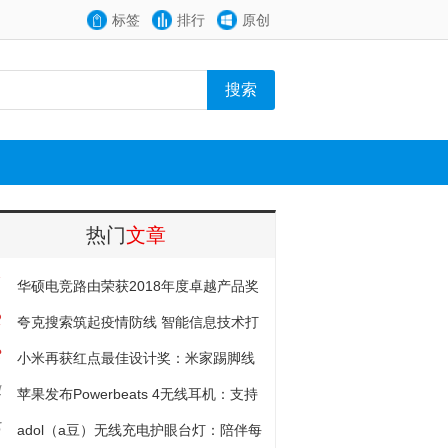
标签
排行
原创
热门
文章
1
华硕电竞路由荣获2018年度卓越产品奖
2
夸克搜索筑起疫情防线 智能信息技术打
3
造新基础设施
小米再获红点最佳设计奖：米家踢脚线
4
电暖器
苹果发布Powerbeats 4无线耳机：支持
5
 Siri、续航15小时
adol（a豆）无线充电护眼台灯：陪伴每