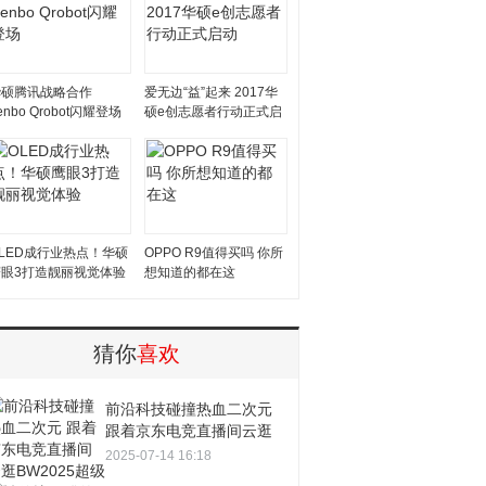
华硕腾讯战略合作
爱无边“益”起来 2017华
enbo Qrobot闪耀登场
硕e创志愿者行动正式启
动
LED成行业热点！华硕
OPPO R9值得买吗 你所
鹰眼3打造靓丽视觉体验
想知道的都在这
猜你
喜欢
前沿科技碰撞热血二次元
跟着京东电竞直播间云逛
BW2025超级现场
2025-07-14 16:18