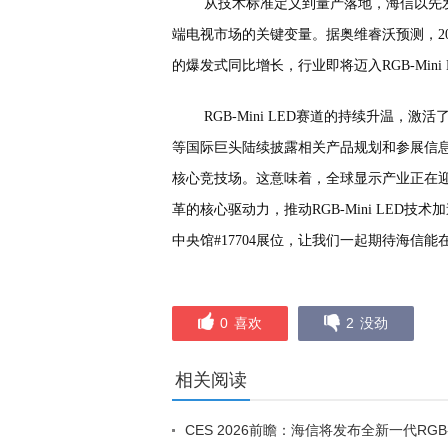
从技术标准定义到量产落地，海信以先发优
端电视市场的关键变量。据奥维睿沃预测，2026
的爆发式同比增长，行业即将迈入RGB-Mini
RGB-Mini LED赛道的持续升温，激
等国际巨头陆续披露相关产品规划和参展信息，RG
核心竞技场。这意味着，全球显示产业正在
革的核心驱动力，推动RGB-Mini LED技
中央馆#17704展位，让我们一起期待海信能
0
喜欢
2
没劲
相关阅读
CES 2026前瞻：海信将发布全新一代RGB