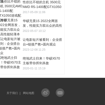
性价比不错的主机 3500元
AMD R5-1400配GTX1050
游戏配置推荐
2017-05-09 11:06
华硕无畏15 2022全网首
发，性能实力双出众的高性
能轻薄本
2022-05-07 10:12
让电影短片被看到：企业搭
台+链接产教+面向观众
2023-12-08 11:25
绝地武士归来！华硕X570
主板带你挥剑杀敌
2020-01-11 15:19
关于我们
网站地图