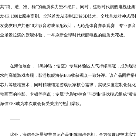
其“纯、透、准、稳”的画质实力赞不绝口。同时，这款时代旗舰电视还集
发4K 180Hz原生高刷、全球首发AI实时2D转3D技术、全球首发对冲
发烧友用户共创10大影音游戏顶配设计，无论是体育赛事观赛、专业影
全场景拉满的旗舰体验，一举刷新全球时代旗舰电视的画质天花板。
在海信展台，《黑神话：悟空》专属体验区人气持续高涨，成为现
水的高能游戏表现，影游旗舰海信E8S收获观众一致好评。该产品同样搭
芯片等硬核技术，同时精准锚定游戏玩家核心需求，实现深度定制化优化。4
动画面的拖影、卡顿等痛点；专属“光影妙控台”与定制游戏模式组成“黄
海信E8S成为本次展会备受关注的热门爆款。
此外，海信全场景智慧显示产品矩阵同步亮相，全方位展现技术实力