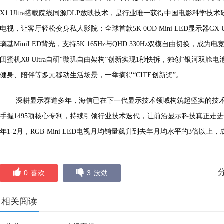
X1 Ultra搭载院线同源DLP放映技术，是行业唯一获得中国电影科学
电视，让客厅轻松变身私人影院；全球首款5K 0OD Mini LED显示器GX Ul
璃基MiniLED背光，支持5K 165Hz与QHD 330Hz双模自由切换，
闺蜜机X8 Ultra自研“璇玑自由架构”创新实现1秒快拆，独创“银河双舱
健身、陪伴等多元移动生活场景，一举摘得“CITE创新奖”。
深耕显示赛道多年，海信已在下一代显示技术领域构筑起坚实的技术护城河
手握1495项核心专利，持续引领行业技术迭代，让前沿显示科技真正走进
年1-2月，RGB-Mini LED电视月均销量飙升到去年月均水平的3倍以
0
喜欢
3
没劲
相关阅读