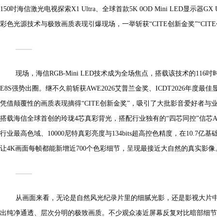
150吋海信激光电视探索X1 Ultra、全球首款5K 0OD Mini LED显示器
彩色光源技术与极致画质表现引爆现场，一举斩获“CITE创新金奖”“CIT
现场，海信RGB-Mini LED技术成为全场焦点，搭载该技术的116吋
E8S强势出圈。继不久前斩获AWE2026艾普兰金奖、ICDT2026年度最
凭借颠覆性的画质表现摘得“CITE创新金奖”，吸引了大批影音爱好者
搭载海信全球首创的玲珑4芯真彩背光，搭配行业独有的“四芯同控”信芯AI画质芯片
行业最高色域、10000尼特真彩亮度与134bits超高控色精度，在10.7
让4K画面每帧都能新增近700个色彩细节，呈现最接近大自然的真实影像
从画面来看，无论是自然风光纪录片里的细腻光影，还是影视大片中的
出纯净通透、层次分明的极致画质。不少观众凑近屏幕反复对比暗部细节