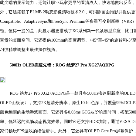
此尖端的显示能力，还能让职业玩家更早的看清敌人，快速地做出反应，
外，它还搭载了ELMB 2动态影像清晰技术2.0，可消除画面拖影并提供更
Compatible、AdaptiveSync和FreeSync Premium等多重可变刷
顿。值得一提的是，此显示器更搭载了XG系列新一代紧凑型底座，比目前
宝贵的桌面空间。它还提供160mm的高度调节、+45°至-45°的旋转和-5
习惯精准调整出最佳操作视角。
500Hz OLED疾速先锋：ROG 绝梦27 Pro XG27AQDPG
ROG 绝梦27 Pro XG27AQDPG是一款具备500Hz疾速刷新率的OL
OLED面板设计，支持2K超清分辨率，原生10-bit色深，并覆盖99%DC
颜色绚丽的生动游戏画面。它还具备0.03ms GTG灰阶响应时间，搭配5
率、低延迟的流畅动态视觉效果。同时它还支持HDR功能，通过VESA DisplayH
家们畅玩FPS游戏的绝佳帮手。此外，它还具有OLED Care Pro屏幕保