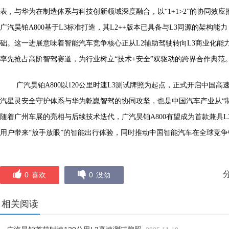
表，与华为在制造体系与科技创新领域深度融合，以“1+1>2”的协同效
广汽昊铂A800基于L3标准打造，其L2++版本已具备与L3同源的架构
础。这一进展意味着智能汽车竞争核心正从L2辅助驾驶转向L3商业化能
率先抢占高阶智驾赛道，为行业树立“技术+安全”双驱动的跨界合作典范
广汽昊铂A800以120公里时速L3测试牌照为起点，正式开启中国
汽星灵安全守护体系与华为乾崑智驾的协同攻坚，也是中国汽车产业从“制
随着广州车展的亮相与后续技术迭代，广汽昊铂A800有望成为首款兼具
用户带来“放手放眼”的智能出行体验，同时推动中国智能汽车在全球竞
0
喜欢
0
没劲
相关阅读