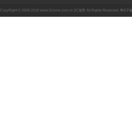
CopyRight © 2009-2016 www.3czone.com.cn
3C地带
All Rights Reserved.
粤ICP备