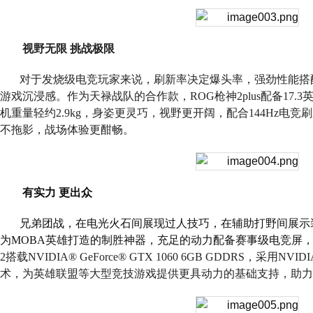
视野无限 挑战极限
对于发烧级电竞玩家来说，刷新率决定爆头率，强劲性能搭
游戏沉浸感。作为天禄战队的合作款，
ROG
枪神
2plus
配备
17.3
机重量轻约
2.9kg
，身姿更灵巧，视野更开阔，配合
144Hz
电竞刷
不拖影，战场体验更酣畅。
有实力 更出众
兄弟团战，在电光火石间展现过人技巧，在辅助打野间展示
为
MOBA
英雄打造的制胜神器，充足的动力配备赛事级电竞屏
2
搭载
NVIDIA® GeForce® GTX 1060 6GB GDDRS
，采用
NVIDIA
术，为英雄联盟等大型竞技游戏提供更具动力的基础支持，助力