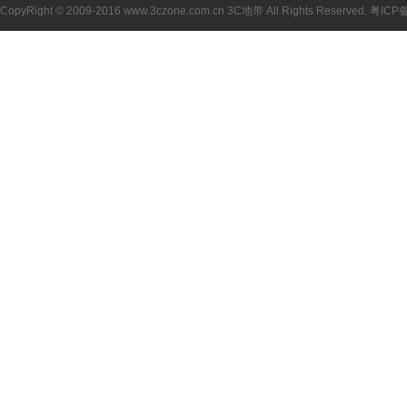
CopyRight © 2009-2016 www.3czone.com.cn
3C地带
All Rights Reserved.
粤ICP备