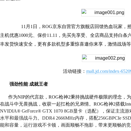
11
月
1
日，
ROG
京东自营官方旗舰店回馈热血玩家，
主机优惠
1000
元、保价
11.11
，先买先享受、全店商品支持白条
丰发货快速安全，更有多款机型多重惊喜邀你来享，激情战场等
活动链接：
mall.jd.com/index-6520
强劲性能 成就王者
作为
NIP
的代言款，
ROG
枪神
2
秉持挑战硬件极限的理念，
在战斗中无畏挑战，收获一起扛枪的兄弟情。
ROG
枪神
2
搭载
Int
NVIDIA® GeForce® GTX 1070 8GB
显卡（选配），保证主流游
水平和最强战斗力。
DDR4 2666MHz
内存，搭配
256GBPCIe SS
能和容量，运行游戏不卡顿，画面顺畅不拖影，带来更顺畅的竞