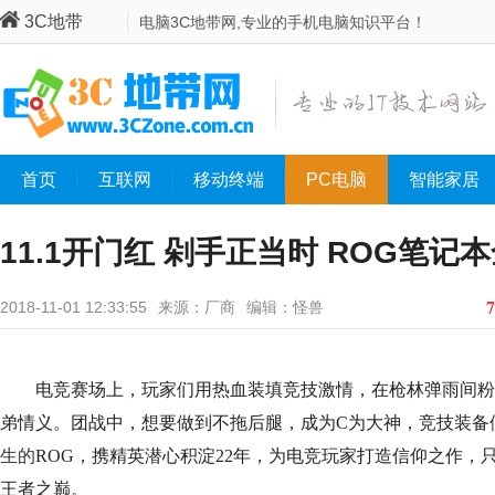
3C地带
电脑3C地带网,专业的手机电脑知识平台！
首页
互联网
移动终端
PC电脑
智能家居
11.1开门红 剁手正当时 ROG笔记本
7
2018-11-01 12:33:55
来源：厂商
编辑：怪兽
电竞赛场上，玩家们用热血装填竞技激情，在枪林弹雨间粉
弟情义。团战中，想要做到不拖后腿，成为
C
为大神，竞技装备
生的
ROG
，携精英潜心积淀
22
年，为电竞玩家打造信仰之作，
王者之巅。