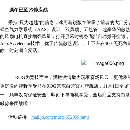
凛冬已至 冷静应战
秉持“只为超越”的信念，冰刃新锐版在继承了前者的大部
式空气力学系统（
AAS
）设计，双风扇、五热管、超豪华的散
的风扇电机直接增强风量，打开屏幕时机身底部自动撑开空隙，
AeroAccelerator
技术，优于传统散热设计，上下左右
360
°无死角
静，时刻满血复活。
ROG
为竞技而生，满腔激情助力玩家赛场风云，更优质
更沉浸的视野享受只在
ROG
京东自营官方旗舰店，
11
月
1
日全场
一，顺丰发货保证安全，即刻下单随机享受，全店商品支持白条
喊你来团战啦！
活动链接：
mall.jd.com/index-652099.html