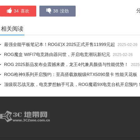
34
喜欢
38
没劲
相关阅读
最强全能平板笔记本！ROG幻X 2025正式开售11999元起
2025-02-26
ROG魔盒 WIFI7电竞路由器问世，开启电竞潮玩新纪元
2025-02-26
ROG 2025新品发布会震撼来袭，龙王4代兼具颜值与性能优势！
2025
ROG枪神9系列开启预约：至高搭载旗舰级RTX5090显卡 性能天花板
顶级双芯战无敌，电竞梦想触手可及，ROG魔霸9X电竞台机开启预约