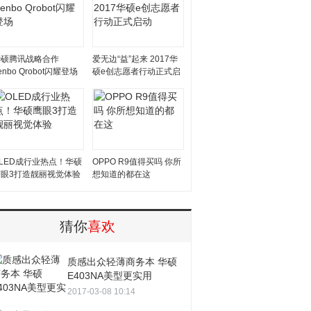
华硕腾讯战略合作
爱无边“益”起来 2017华
enbo Qrobot闪耀登场
硕e创志愿者行动正式启
动
LED成行业热点！华硕
OPPO R9值得买吗 你所
鹰眼3打造靓丽视觉体验
想知道的都在这
猜你
喜欢
质感出众轻薄商务本 华硕
E403NA美型更实用
2017-03-08 10:14