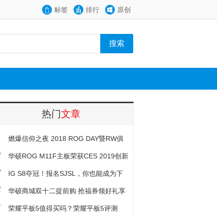
标签
排行
原创
热门
文章
1
燃爆信仰之夜 2018 ROG DAY暨RW俱
2
乐部周年庆生会
华硕ROG M11F主板荣获CES 2019创新
3
大奖
IG S8夺冠！报名SJSL，你也能成为下
4
一位英雄
华硕商城双十二提前购 抢福券领好礼享
5
大优惠
荣耀平板5值得买吗？荣耀平板5评测