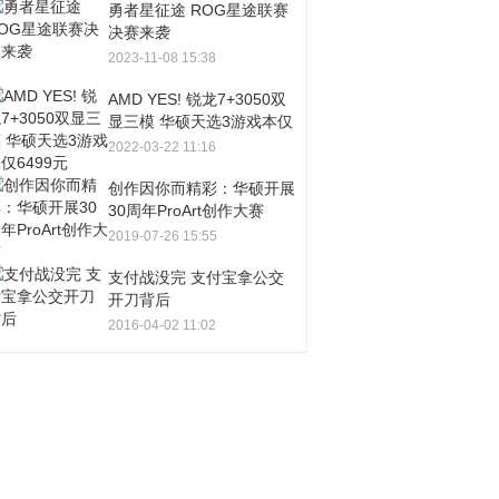
勇者星征途 ROG星途联赛
决赛来袭
2023-11-08 15:38
AMD YES! 锐龙7+3050双
显三模 华硕天选3游戏本仅
6499元
2022-03-22 11:16
创作因你而精彩：华硕开展
30周年ProArt创作大赛
2019-07-26 15:55
支付战没完 支付宝拿公交
开刀背后
2016-04-02 11:02