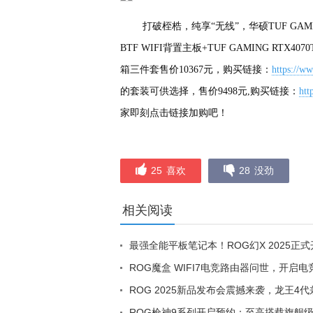
打破桎梏，纯享“无线”，华硕TUF GAMIN
BTF WIFI背置主板+TUF GAMING RTX407
箱三件套售价10367元，购买链接：
https://w
的套装可供选择，售价9498元,购买链接：
htt
家即刻点击链接加购吧！
25
喜欢
28
没劲
相关阅读
最强全能平板笔记本！ROG幻X 2025正式
ROG魔盒 WIFI7电竞路由器问世，开启
ROG 2025新品发布会震撼来袭，龙王4
ROG枪神9系列开启预约：至高搭载旗舰级R