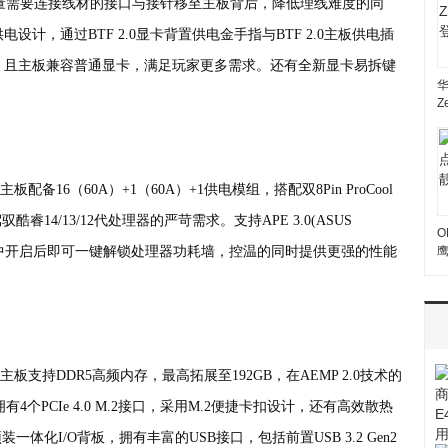
将大量需要连接线材的接口与接针移至主板背后，降低理线难度的同
计，通过BTF 2.0显卡背置供电金手指与BTF 2.0主板供电插
。且主板兼容普通显卡，满足玩家更多需求。还有全新显卡易拆键
Z
背置主板配备16（60A）+1（60A）+1供电模组，搭配双8Pin ProCool
14/13/12代处理器的严苛需求。支持APE 3.0(ASUS
O
0)功能，在BIOS中开启后即可一键解锁处理器功耗墙，控温的同时提供更强的性能
FI背置主板支持DDR5高频内存，最高拓展至192GB，在AEMP 2.0技术的
拥有4个PCIe 4.0 M.2接口，采用M.2便捷卡扣设计，还有高效散热
体化I/O背板，拥有丰富的USB接口，包括前置USB 3.2 Gen2