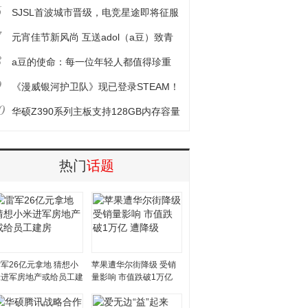
6
SJSL首波城市晋级，电竞星途即将征服
7
元宵佳节新风尚 互送adol（a豆）致青
8
春
a豆的使命：每一位年轻人都值得珍重
9
《漫威银河护卫队》现已登录STEAM！
0
用这套配置
华硕Z390系列主板支持128GB内存容量
热门
话题
军26亿元拿地 猜想小
苹果遭华尔街降级 受销
米进军房地产或给员工建
量影响 市值跌破1万亿
房
遭降级