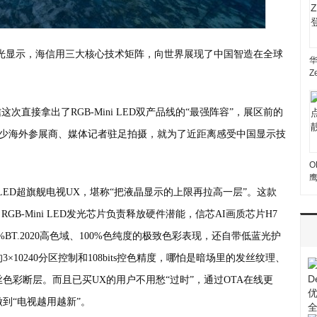
光显示，海信用三大核心技术矩阵，向世界展现了中国智造在全球
Z
海信这次直接拿出了RGB-Mini LED双产品线的“最强阵容”，展区前的
不少海外参展商、媒体记者驻足拍摄，就为了近距离感受中国显示技
O
ni LED超旗舰电视UX，堪称“把液晶显示的上限再拉高一层”。这款
B-Mini LED发光芯片负责释放硬件潜能，信芯AI画质芯片H7
%BT.2020高色域、100%色纯度的极致色彩表现，还自带低蓝光护
10240分区控制和108bits控色精度，哪怕是暗场里的发丝纹理、
色彩断层。而且已买UX的用户不用愁“过时”，通过OTA在线更
到“电视越用越新”。