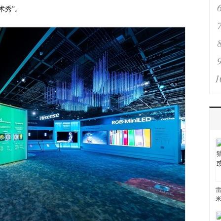
术秀”。
1
雷