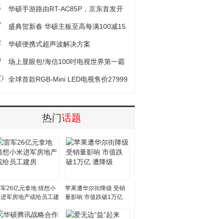
6
个深夜
华硕手游路由RT-AC85P，京东首发开
7
售
盛典贺新春 华硕主板至高每满100减15
8
元
华硕便携式超声波解决方案
9
场上显眼包!海信100吋电视世界第一霸
0
屏世俱杯
全球首款RGB-Mini LED电视售价27999
元起
热门
话题
军26亿元拿地 猜想小
苹果遭华尔街降级 受销
米进军房地产或给员工建
量影响 市值跌破1万亿
房
遭降级