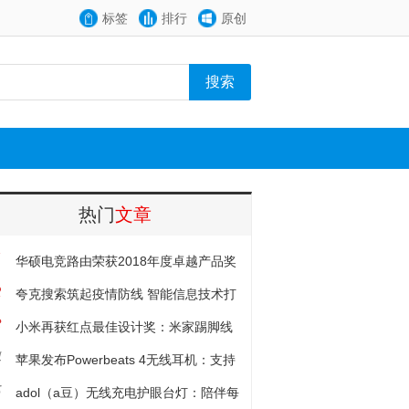
标签
排行
原创
热门
文章
1
华硕电竞路由荣获2018年度卓越产品奖
2
夸克搜索筑起疫情防线 智能信息技术打
3
造新基础设施
小米再获红点最佳设计奖：米家踢脚线
4
电暖器
苹果发布Powerbeats 4无线耳机：支持
5
 Siri、续航15小时
adol（a豆）无线充电护眼台灯：陪伴每