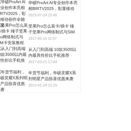
华硕ProArt AI专业创作本亮
相BIRTV2025，彰显移动
创作全能风采
2025-07-24 15:46
坚果Pro怎么装卡/插卡 锤
子坚果Pro网络制式与SIM
卡安装教程
2017-05-10 11:57
从入门到高端 10款3500以
内最具性价比手机推荐
2017-03-21 17:44
年货节福利，华硕灵耀X系
列明星产品惊喜优惠来袭
2023-01-29 15:29