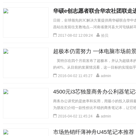
限量30个赵丽颖抱枕回馈三等奖用户。抽中四等奖的
五等奖为50元优惠券，六等奖为30元优惠券，不
华硕e创志愿者联合华农社团联走
享受超值优惠福利外，华硕笔记本电脑更是低至五折特
细]
日前，全球领先的3C解决方案提供商华硕联合华中
昌站出发前往支教地点—河南省唐河县大河屯镇郝马
生活。...
[详细]
2017-08-02 12:09:24
拾贝
超极本仍需努力 一体电脑市场前
英特尔在四个月前发布了超极本，并认为超级本的市
的40%。从目前的发展情况看，这一目标的实现似乎有难
[详细]
2016-04-02 11:45:27
admin
4500元i3芯独显商务办公利器笔
商务办公讲究的是效率和实用，用最小的投入获得
为朋友们介绍一款性价比不错的商务笔记本，让它给您
细]
2016-04-02 11:45:24
admin
市场热销纤薄神舟U45笔记本推荐