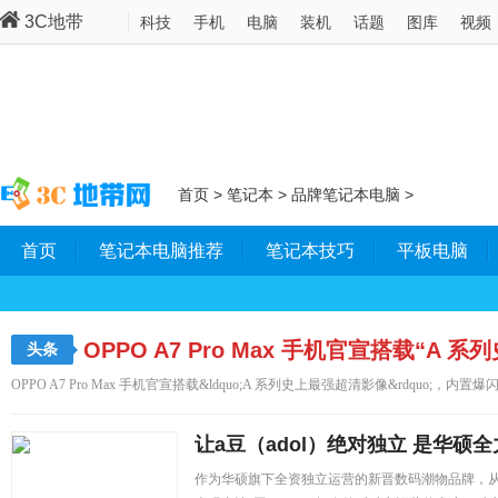
3C地带
科技
手机
电脑
装机
话题
图库
视频
首页
>
笔记本
>
品牌笔记本电脑
>
首页
笔记本电脑推荐
笔记本技巧
平板电脑
OPPO A7 Pro Max 手机官宣搭载“A
头条
爆闪智能闪光灯
OPPO A7 Pro Max 手机官宣搭载&ldquo;A 系列史上最强超清影像&rdquo;，内置爆
让a豆（adol）绝对独立 是华硕
作为华硕旗下全资独立运营的新晋数码潮物品牌，从a