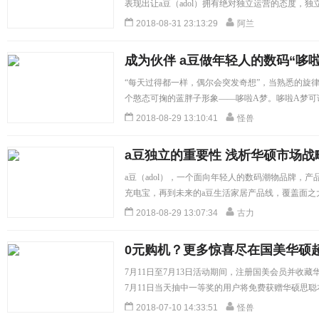
表现出让a豆（adol）拥有绝对独立运营的态度，
让a豆（adol）本身与华硕的关系除了 “坚如磐石
2018-08-31 23:13:29
阿兰
（adol）已经完全独立。目的无他，让a豆（ado
言，华硕让a豆（adol）更具自主权，其实也是华硕对a
成为伙伴 a豆做年轻人的数码“哆啦
细]
“每天过得都一样，偶尔会突发奇想”，当熟悉的旋
个憨态可掬的蓝胖子形象——哆啦A梦。哆啦A梦可
大雄的重要人生伙伴，它最大的亮点便是那些天马
2018-08-29 13:10:41
怪兽
梦本身的形象变得疏离和难以接触，反而是因为科
地人们的喜爱。数码科技成为伙伴，这种浪漫式的关
a豆独立的重要性 浅析华硕市场战
样的一个新兴数码品牌，立志成为年轻人的数码哆啦A
[详细]
a豆（adol），一个面向年轻人的数码潮物品牌，产
充电宝，再到未来的a豆生活家居产品线，覆盖面之
晋的品牌。a豆（adol）作为华硕旗下全资运营的
2018-08-29 13:07:34
古力
支持a豆（adol）独立运营的重要决策分不开。...
[
0元购机？更多惊喜尽在国美华硕
7月11日至7月13日活动期间，注册国美会员并收
7月11日当天抽中一等奖的用户将免费获赠华硕思聪
脑带回家。活动期内每日将设30套华硕包鼠套装赠
2018-07-10 14:33:51
怪兽