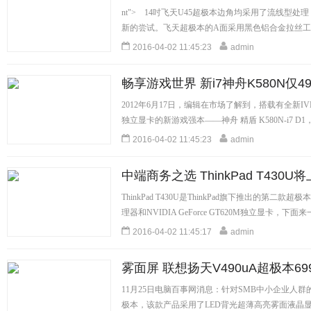
nt"> 14吋飞天U45超极本边角均采用了流线型
新的尝试。飞天超极本的A面采用黑色铝合金拉丝工艺
[详细]
2016-04-02 11:45:23
admin
畅享游戏世界 新i7神舟K580N仅49
2012年6月17日，编辑在市场了解到，搭载有全新IV
独立显卡的新游戏强本——神舟 精盾 K580N-i7 D1，
2016-04-02 11:45:23
admin
中端商务之选 ThinkPad T430U
ThinkPad T430U是ThinkPad旗下推出的第二款
理器和NVIDIA GeForce GT620M独立显卡，下
参考价格：即将上市...
[详细]
2016-04-02 11:45:17
admin
雾面屏 联想扬天V490uA超极本69
11月25日电脑百事网消息：针对SMB中小企业人
极本，该款产品采用了LED背光超薄高亮雾面液晶显