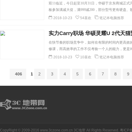
双11临近，今日起至10月31日，华硕于京东商城正
板参加满减大促，满999减200，部分型号更有硬盘、
2018-10-23
54喜欢
笔记本电脑推荐
实力Carry职场 华硕灵耀U 2代天
在快节奏的职场竞争中，如何在有限的时间内更高效
修课，而高效率的工作不仅考验一个人的能力，更是对职
2018-10-23
10喜欢
笔记本电脑推荐
406
1
2
3
4
5
6
7
8
9
CopyRight © 2009-2016 www.3czone.com.cn
3C地带
All Rights Reserved.
粤ICP备