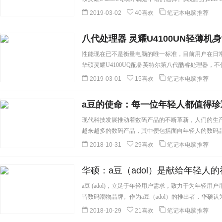
2019-03-02
40喜欢
笔记本电脑推荐
八代处理器 灵耀U4100UN轻薄机
性能现在已不是衡量电脑的唯一标准，目前用户在日
华硕灵耀U4100UQ配备英特尔第八代酷睿处理器，不
细]
2019-03-01
15喜欢
笔记本电脑推荐
a豆的使命：每一位年轻人都值得珍
现代科技发展推动着数码产品的不断革新，人们的生
越来越多的数码产品，其中便包括面向年轻人的数码
然能够得到部分年轻用户的用户，但却与现代年轻人
2018-10-31
29喜欢
笔记本电脑推荐
在年轻用户的数码产品需求。王尔德有句警言如是说
在于他是什么。”每一个个体都应该明晰自己的定位，
华硕：a豆（adol）是献给年轻人的
使命定居在了“每一位年轻人都值得珍重”，与标榜个
股...
[详细]
a豆 (adol)，立足于年轻用户需求，致力于为年轻
晋数码潮物品牌。作为a豆（adol）的推出者，华硕认为
物”。...
[详细]
2018-10-29
21喜欢
笔记本电脑推荐