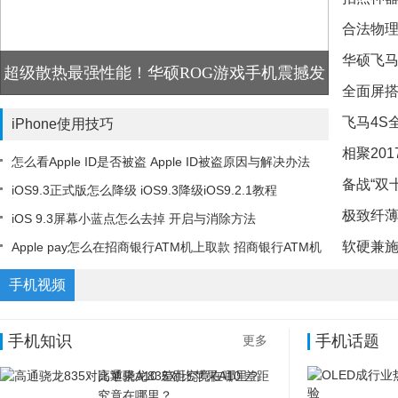
合法物理
撩取芳
华硕飞马
你吃鸡
超级散热最强性能！华硕ROG游戏手机震撼发
全面屏搭
撩动市
布
飞马4S
iPhone使用技巧
相聚20
面屏
怎么看Apple ID是否被盗 Apple ID被盗原因与解决办法
备战“双
赞“年度
iOS9.3正式版怎么降级 iOS9.3降级iOS9.2.1教程
极致纤薄
欢节
iOS 9.3屏幕小蓝点怎么去掉 开启与消除方法
软硬兼施
Apple pay怎么在招商银行ATM机上取款 招商银行ATM机
娱乐体
Apple Pay取款流程
模式
手机视频
手机知识
手机话题
更多
高通骁龙835对比苹果A10 差距
究竟在哪里？