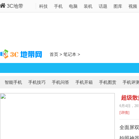
3C地带
科技
手机
电脑
装机
话题
图库
视频
首页
>
笔记本
>
智能手机
手机技巧
手机问答
手机开箱
手机图赏
手机评
超级散
6月4日，2
机震撼
[详情]
全面屏双
拍照神器
女王节