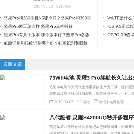
2017-05-13
5116喜欢
坚果Pro和360手机N5哪个好？坚果Pro和360手
VoLTE是什么
机N5区别对比
坚果Pro做工怎么样 坚果Pro真机拆解
iOS 9.3正
坚果Pro有几个版本 哪个版本好？坚果Pro各版
OPPO R9
本的区别
虹膜识别和眼纹识别哪个好？虹膜识别和眼纹
识别的区别
最新文章
73Wh电池 灵耀3 Pro续航长久让
笔记本电脑作为现代生活重要的生产力工具，硬件配
本电脑没有很好地续航表现，就算性能再强，生产力
时，电池续航时间也成为了重要的考虑因素。华硕灵耀3
2019-03-07
8喜欢
笔记本电脑推荐
1050Ti显卡，能够轻松胜任日常办公，而且采用73
10小时的续航时间（实际视使用情况而定），即使出差
八代酷睿 灵耀S4200UQ秒开多程
英特尔第八代酷睿处理器笔记本已陆续面世，恰逢新
硕灵耀S4200UQ或许就是不错的选择。其选配的Intel Cor