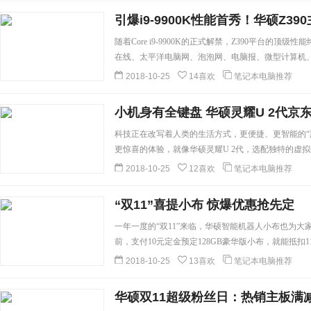
引爆i9-9900K性能首秀！华硕Z3
随着Core i9-9900K的正式解禁，Z390平台的
在线、太平洋电脑网、泡泡网、电脑报、微型计算机、超能
技媒体都使用了华硕Z390主板来进行Core i9-990
2018-10-25
14喜欢
笔记本电脑推荐
护航，将Z390平台的次时代性能展现得淋漓尽致!...
[
小机身有全键盘 华硕灵耀U 2代京
科技正在改写着人类的生活方式，更便捷、更智能的“
更惊喜的体验，就像华硕灵耀U 2代，选配独特的虚拟
精致时尚外观、超强内核性能，带给用户更别具一格的
2018-10-25
12喜欢
笔记本电脑推荐
“双11”喜提小布 惊爆优惠抢先定
一年一度的“双11”来临，华硕智能机器人小布也为大家
前，支付10元定金预定128GB豪华版小布，就能抵扣1
座！即日起至11月1日0：00前，定金10元最高抵111
2018-10-25
13喜欢
笔记本电脑推荐
在11月15日前评论晒单，更有机会赢得购买免单！...
华硕双11超级粉丝日：热销主板满