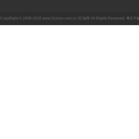
CopyRight © 2009-2016 www.3czone.com.cn
3C地带
All Rights Reserved.
粤ICP备