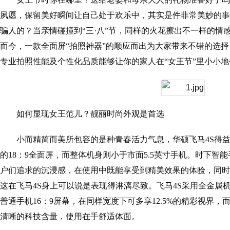
夙愿，保留美好瞬间让自己处于欢乐中，其实是件非常美妙的事
骗人的？当亲情碰撞到“三·八”节，同样的火花擦出不一样的情
而今，一款全面屏“拍照神器”的顺应而出为大家带来不错的选择
专业拍照性能及个性化品质能够让你的家人在“女王节”里小小
如何显现女王范儿？靓丽时尚外观是首选
小而精简而美所包容的是种青春活力气息，华硕飞马4S得益
的18：9全面屏，而整体机身则小于市面5.5英寸手机。时下智
户们追求的沉浸感，在使用中既能享受到精美效果的体验，同时
这在飞马4S身上可以说是表现得淋漓尽致。飞马4S采用全金属机身
普通手机16：9屏幕，在同样宽度下可多享12.5%的精彩视界
清晰的科技含量，使用在手舒适体面。