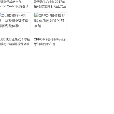
华硕腾讯战略合作
爱无边“益”起来 2017华
enbo Qrobot闪耀登场
硕e创志愿者行动正式启
动
LED成行业热点！华硕
OPPO R9值得买吗 你所
鹰眼3打造靓丽视觉体验
想知道的都在这