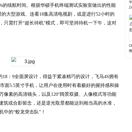
%
的续航时间。根据华硕手机终端测试实验室做出的性能
Z
时的大型游戏、连看
18
集高清电视剧，或是进行
52
小时的
，只需打开“超长待机”模式，即可坚持待机一下午，这对
O
的
18
：
9
全面屏设计，得益于紧凑精巧的设计，飞马
4S
拥有
市面
5.5
英寸手机，让用户在使用时有着极好的握持感和操
万像素的高清镜头，以及
120
°阔景双摄、人像模式等功能
建筑或合影留念，还是逆光取景都能达到相当高的水准，
机中的“蛟龙突击队”！