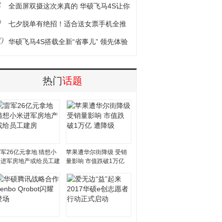
8
机推荐
全面屏双摄这次来真的 华硕飞马4S让你
9
任性女王节！
七夕脱单有绝招！适合送女票手机全推
0
荐
华硕飞马4S搭载全新“省事儿” 领先体验
快应用
热门
话题
军26亿元拿地 猜想小
苹果遭华尔街降级 受销
米进军房地产或给员工建
量影响 市值跌破1万亿
房
遭降级