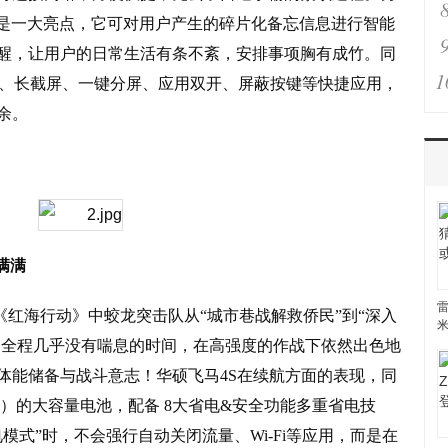
也是一大亮点，它可对用户产生的碎片化备忘信息进行智能
醒，让用户的日常生活有条不紊，安排事项胸有成竹。同
1
付、长截屏、一键分屏、应用双开、屏蔽按键等快捷应用，
余。
满满
雷
红海行动》中蛟龙突击队从“城市巷战解救侨民”到“深入
”，全程几乎没有喘息的时间，在高强度的作战下依然出色地
体能储备与战斗意志！华硕飞马
4S
在续航方面的表现，同
）的大容量电池，配备
8
大省电
&
安全功能多重省电技
电模式”时，不会强行自动关闭流量、
Wi-Fi
等应用，而是在