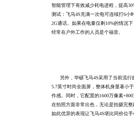
智能管理下有效减少耗电进程，提高
30
测试：飞马
4S
充满一次电可连续打
6
小
2G
通话。如果在电量仅剩
10%
的情况下
经常在户外工作的人员是个福音。
另外，华硕飞马
4S
采用了当前流行
5.7
英寸时尚全面屏，整体机身显著小于
作感。同时，它配置的
1600
万像素
+800
在拍照方面非常出色，无论是拍摄完整
如此优异的表现让飞马
4S
堪比同价位手