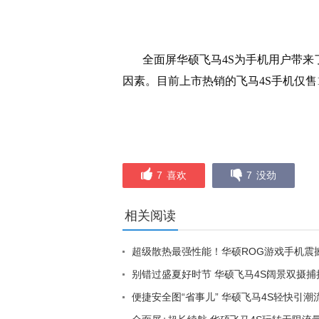
全面屏华硕飞马
4S
为手机用户带来
因素。目前上市热销的飞马
4S
手机仅售
7
喜欢
7
没劲
相关阅读
超级散热最强性能！华硕ROG游戏手机震
别错过盛夏好时节 华硕飞马4S阔景双摄捕
便捷安全图“省事儿” 华硕飞马4S轻快引潮