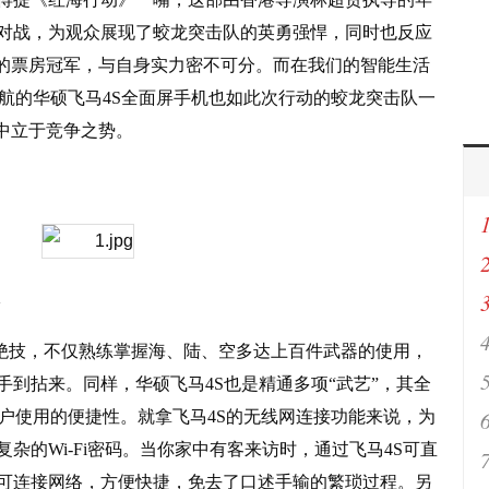
对战，为观众展现了蛟龙突击队的英勇强悍，同时也反应
档的票房冠军，与自身实力密不可分。而在我们的智能生活
续航的华硕飞马
4S
全面屏手机也如此次行动的蛟龙突击队一
中立于竞争之势。
绝技，不仅熟练掌握海、陆、空多达上百件武器的使用，
手到拈来。同样，华硕飞马
4S
也是精通多项“武艺”，其全
用户使用的便捷性。就拿飞马
4S
的无线网连接功能来说，为
复杂的
Wi-Fi
密码。当你家中有客来访时，通过飞马
4S
可直
可连接网络，方便快捷，免去了口述手输的繁琐过程。另