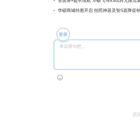
全面屏+超长续航 华硕飞马4S玩转无限流
华硕商城特惠开启 拍照神器灵智S直降促
登录
还