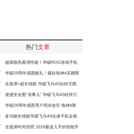
热门
文章
1
超级散热最强性能！华硕ROG游戏手机
2
震撼发布
华硕29周年感恩献礼！爆款电神4买赠限
3
时开售
全面屏+超长续航 华硕飞马4S玩转无限
4
流量
便捷安全图“省事儿” 华硕飞马4S轻快引
5
潮流
华硕29周年感恩用户周末收官 电神4降
6
价促销赠好礼
多功能长续航华硕飞马4S化身手机全能
7
战士
全面屏时尚拍照 2018最该入手的智能手