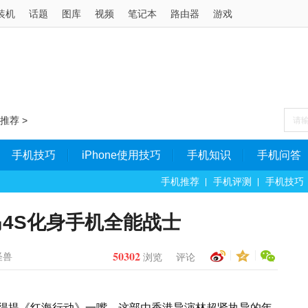
装机
话题
图库
视频
笔记本
路由器
游戏
推荐
>
手机技巧
iPhone使用技巧
手机知识
手机问答
手机推荐
手机评测
手机技巧
4S化身手机全能战士
50302
怪兽
浏览
评论
得提《红海行动》一嘴，这部由香港导演林超贤执导的年