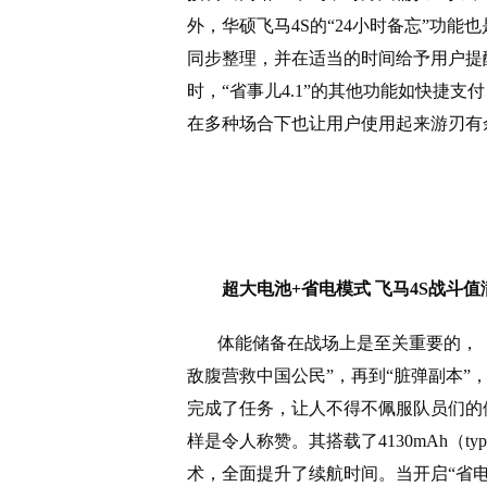
外，华硕飞马
4S
的“
24
小时备忘”功能
同步整理，并在适当的时间给予用户提
时，“省事儿
4.1
”的其他功能如快捷支
在多种场合下也让用户使用起来游刃有
超大电池
+
省电模式 飞马
4S
战斗值
体能储备在战场上是至关重要的，《
敌腹营救中国公民”，再到“脏弹副本
完成了任务，让人不得不佩服队员们的
样是令人称赞。其搭载了
4130mAh
（
typ
术，全面提升了续航时间。当开启“省