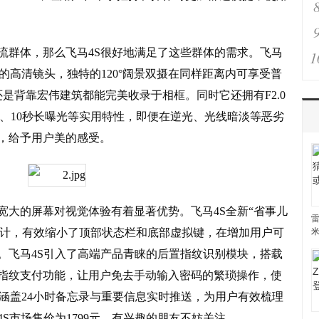
流群体，那么飞马4S很好地满足了这些群体的需求。飞马
1
规格的高清镜头，独特的120°阔景双摄在同样距离内可享受普
是背靠宏伟建筑都能完美收录于相框。同时它还拥有F2.0
充、10秒长曝光等实用特性，即便在逆光、光线暗淡等恶劣
，给予用户美的感受。
宽大的屏幕对视觉体验有着显著优势。飞马4S全新“省事儿
雷
面屏设计，有效缩小了顶部状态栏和底部虚拟键，在增加用户可
。飞马4S引入了高端产品青睐的后置指纹识别模块，搭载
指纹支付功能，让用户免去手动输入密码的繁琐操作，使
”还涵盖24小时备忘录与重要信息实时推送，为用户有效梳理
S市场售价为1799元，有兴趣的朋友不妨关注。