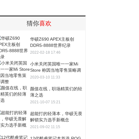
猜你
喜欢
华硕Z690 APEX主板创
DDR5-8888世界纪录
2022-02-18 17:46
小米关闭英国唯一一家Mi
Store 称因当地零售策略调
整
2020-03-10 11:33
颜值在线，职场精英们的轻
薄之选
2021-10-07 15:21
超能打的轻薄本，华硕无畏
解锁实力选手新概念
2021-09-02 11:15
12代酷睿笔记本首选 ROG