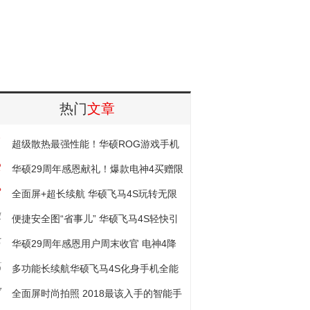
热门
文章
1
超级散热最强性能！华硕ROG游戏手机
2
震撼发布
华硕29周年感恩献礼！爆款电神4买赠限
3
时开售
全面屏+超长续航 华硕飞马4S玩转无限
4
流量
便捷安全图“省事儿” 华硕飞马4S轻快引
5
潮流
华硕29周年感恩用户周末收官 电神4降
6
价促销赠好礼
多功能长续航华硕飞马4S化身手机全能
7
战士
全面屏时尚拍照 2018最该入手的智能手