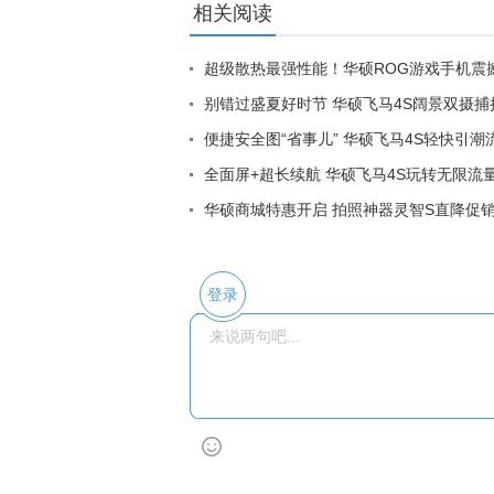
相关阅读
超级散热最强性能！华硕ROG游戏手机震
别错过盛夏好时节 华硕飞马4S阔景双摄捕
便捷安全图“省事儿” 华硕飞马4S轻快引潮
全面屏+超长续航 华硕飞马4S玩转无限流
华硕商城特惠开启 拍照神器灵智S直降促
登录