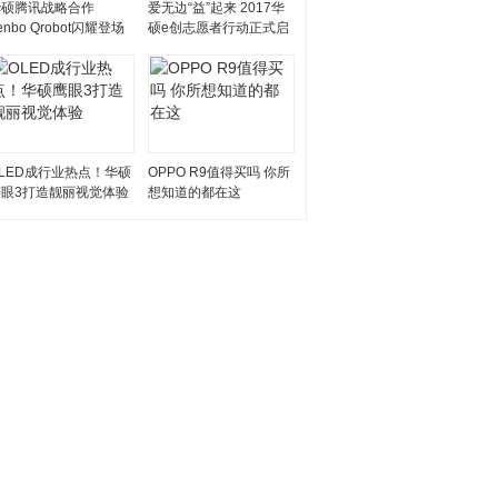
华硕腾讯战略合作
爱无边“益”起来 2017华
enbo Qrobot闪耀登场
硕e创志愿者行动正式启
动
LED成行业热点！华硕
OPPO R9值得买吗 你所
鹰眼3打造靓丽视觉体验
想知道的都在这