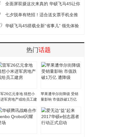
8
机推荐
全面屏双摄这次来真的 华硕飞马4S让你
9
任性女王节！
七夕脱单有绝招！适合送女票手机全推
0
荐
华硕飞马4S搭载全新“省事儿” 领先体验
快应用
热门
话题
军26亿元拿地 猜想小
苹果遭华尔街降级 受销
米进军房地产或给员工建
量影响 市值跌破1万亿
房
遭降级