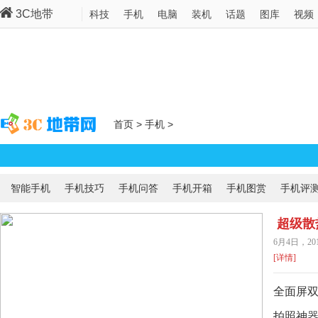
3C地带
科技
手机
电脑
装机
话题
图库
视频
首页
>
手机
>
智能手机
手机技巧
手机问答
手机开箱
手机图赏
手机评
超级散
6月4日，2
机震撼
[详情]
全面屏双
拍照神器
女王节