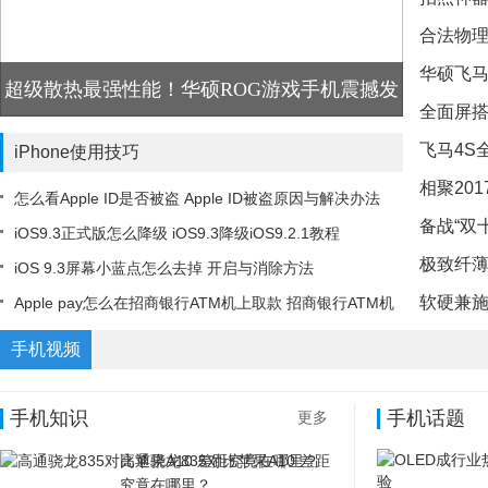
合法物理
撩取芳
华硕飞马
你吃鸡
超级散热最强性能！华硕ROG游戏手机震撼发
全面屏搭
撩动市
布
飞马4S
iPhone使用技巧
相聚20
面屏
怎么看Apple ID是否被盗 Apple ID被盗原因与解决办法
备战“双
赞“年度
iOS9.3正式版怎么降级 iOS9.3降级iOS9.2.1教程
极致纤薄
欢节
iOS 9.3屏幕小蓝点怎么去掉 开启与消除方法
软硬兼施
Apple pay怎么在招商银行ATM机上取款 招商银行ATM机
娱乐体
Apple Pay取款流程
模式
手机视频
手机知识
手机话题
更多
高通骁龙835对比苹果A10 差距
究竟在哪里？