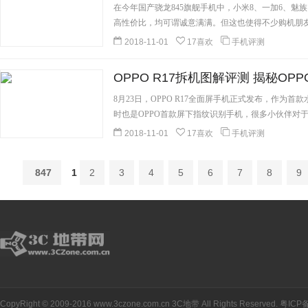
在今年国产骁龙845旗舰手机中，小米8、一加6、魅族1
高性价比，均可谓诚意满满。但这也使得不少购机朋友
2018-11-01
17喜欢
手机评测
OPPO R17拆机图解评测 揭秘OPP
8月23日，OPPO R17全面屏手机正式发布，作为首
时也是OPPO首款屏下指纹识别手机，很多小伙伴对于OP
[详细]
2018-11-01
17喜欢
手机评测
847
1
2
3
4
5
6
7
8
9
CopyRight © 2009-2016 www.3czone.com.cn
3C地带
All Rights Reserved.
粤ICP备