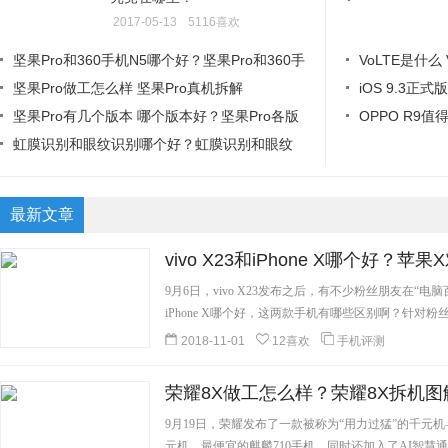
2017-05-13
5116喜欢
坚果Pro和360手机N5哪个好？坚果Pro和360手
VoLTE是什么
机N5区别对比
坚果Pro做工怎么样 坚果Pro真机拆解
iOS 9.3正
坚果Pro有几个版本 哪个版本好？坚果Pro各版
OPPO R9
本的区别
虹膜识别和眼纹识别哪个好？虹膜识别和眼纹
识别的区别
最新文章
vivo X23和iPhone X哪个好？苹果
9月6日，vivo X23发布之后，有不少粉丝朋友在“电脑
iPhone X哪个好，这两款手机有哪些区别啊？针对粉丝
2018-11-01
12喜欢
手机评测
荣耀8X做工怎么样？荣耀8X拆机图
9月19日，荣耀发布了一款被称为“用力过猛”的千元
元机、最便宜的麒麟710手机，同时还加入了AI智慧通信