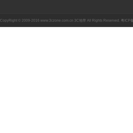
CopyRight © 2009-2016 www.3czone.com.cn
3C地带
All Rights Reserved.
粤ICP备