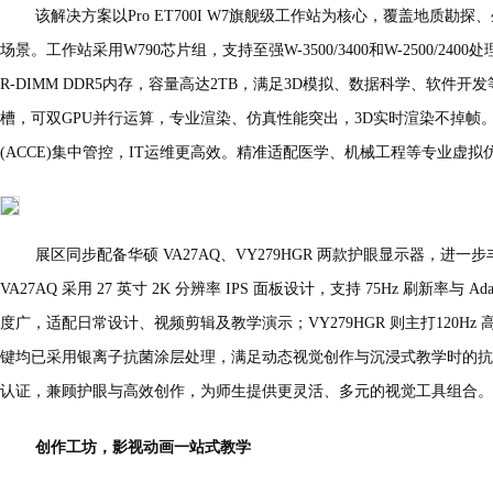
该解决方案以Pro ET700I W7旗舰级工作站为核心，覆盖地质
场景。工作站采用W790芯片组，支持至强W-3500/3400和W-2500/24
R-DIMM DDR5内存，容量高达2TB，满足3D模拟、数据科学、软件开发等高
槽，可双GPU并行运算，专业渲染、仿真性能突出，3D实时渲染不掉帧。
(ACCE)集中管控，IT运维更高效。精准适配医学、机械工程等专业虚
展区同步配备华硕 VA27AQ、VY279HGR 两款护眼显示器，进
VA27AQ 采用 27 英寸 2K 分辨率 IPS 面板设计，支持 75Hz 刷新率与 A
度广，适配日常设计、视频剪辑及教学演示；VY279HGR 则主打120Hz 高
键均已采用银离子抗菌涂层处理，满足动态视觉创作与沉浸式教学时的抗
认证，兼顾护眼与高效创作，为师生提供更灵活、多元的视觉工具组合。
创作工坊，影视动画一站式教学