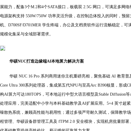
展能力，配备3个M.2和4个SATA接口，板载双 2.5G 网口，可满足多网络
电源架构支持 550W/750W 功率灵活升级，在控制总体投入的同时，预留充
机、D700SF/D701MER 学生终端，办公及文档类软件运行流畅稳定
规模化集采与全域部署需求。
华硕NUC打造边缘端AI本地算力解决方案
华硕 NUC 16 Pro 系列商用迷你主机重磅亮相，聚焦基础 AI 教育
Core Ultra 300系列处理器，集成第五代NPU与至高Arc B390核显，形
构AI算力可达180TOPS，可本地运行中型大语言模型及Stable Diffus
处理应用，完美适配中小学与本科基础教学及AI扩展应用。5×4 英寸超
噪散热系统，兼顾高性能与易用性；通过多项严苛耐久测试，保障教学场景长
程管理、华硕设备群管理工具及 fTPM 2.0 安全模块，实现机房批量部署
代基础教育提供高性价比、易运维的可靠算力方案。