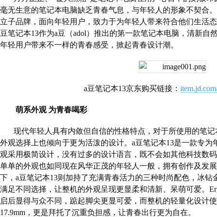
毫无生意的笔记本电脑缺乏青春气息，与年轻人的形象不契合。
立子品牌，面向年轻用户，致力于为年轻人带来符合他们生活态
豆笔记本
13
作为
a
豆（
adol
）推出的第一款笔记本电脑，清新自
年轻用户带来不一样的青春感受，掀起青春设计潮。
a
豆笔记本
13
京东购买链接：
item.jd.co
萌系外观 为青春喝彩
现代年轻人具有内敛但自信的性格特点，对于所使用的笔记
外观选择上也倾向于更为活泼的设计。
a
豆笔记本
13
是一款专为
观采用极简设计，没有过多的设计语言，既不会如其他科技数码
单单的外观也如同现在风华正茂的年轻人一般，拥有创作及发展
下，
a
豆笔记本
13
则加持了充满青春活力的三种时尚配色，冰钻
满足不同选择，让整机的外观呈现更显柔和清新、呆萌可爱。
Er
启后显得与众不同，踮起脚尖更显可爱，而整机的轻量化设计使
17.9mm
，更是拜托了沉重负担感，让青春出行更为自在。