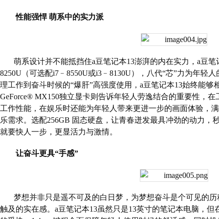
性能强悍 萌系中的实力派
萌系设计并不能抵挡住
a
豆笔记本
13
澎湃的内在实力，
a
豆笔
8250U
（可选配
i7
﹣
8550U
或
i3
﹣
8130U
），八代“芯”力为年轻
理工作到奋斗时候的“爆肝”高强度使用，
a
豆笔记本
13
始终能够
GeForce® MX150
独立显卡则告诉年轻人劳逸结合的重要性，在
工作性能，在娱乐时还能为年轻人带来更进一步的画面体验，满
乐需求。选配
256GB
固态硬盘，让青春迸发最具冲劲的动力，
就要快人一步，更显活力与激情。
让奋斗更具“手感”
梦想并非只是遥不可及的白日梦，为梦想奋斗是个可见的历
触及的实在感。
a
豆笔记本
13
虽然只是
13
英寸的笔记本电脑，但