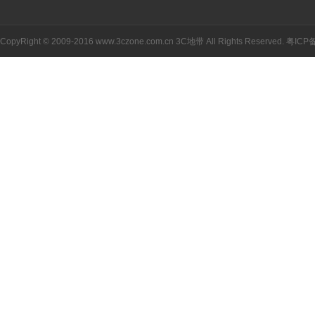
CopyRight © 2009-2016 www.3czone.com.cn
3C地带
All Rights Reserved.
粤ICP备