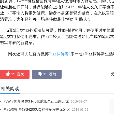
的妥协，
1.4mm
键程全面保障年轻人使用时候的舒适感。同时机
让电脑在打开时，键盘能够向上抬升
2.47
°，年轻人长久打字也
放，打字输入将更为健康。键盘本身还是背光键盘，在光线昏暗
清看准，为年轻的每一场奋斗做最佳“挑灯引路人”。
a
豆笔记本
13
外观清新可爱，性能强悍实用，在使用时更能
笔记本电脑使用需求。作为年轻人，岂能错过如此专属的笔记本
书写青春的新篇章。
网友还可关注官方微博
“a
豆探鲜者”
来一起和
a
豆探鲜新生活
19
喜欢
15
没劲
相关阅读
73Wh电池 灵耀3 Pro续航长久让出差无忧
2019-03-07
八代酷睿 灵耀S4200UQ秒开多程序无延迟
2019-03-02