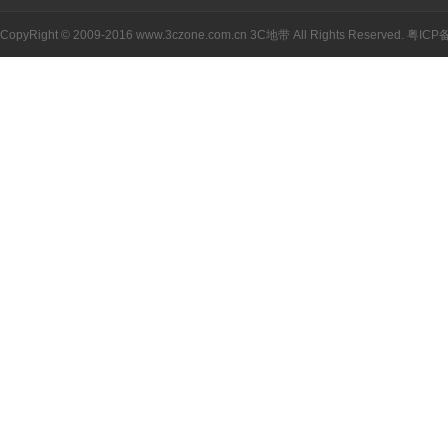
CopyRight © 2009-2016 www.3czone.com.cn
3C地带
All Rights Reserved.
粤ICP备