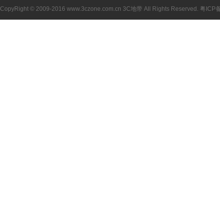
CopyRight © 2009-2016 www.3czone.com.cn
3C地带
All Rights Reserved.
粤ICP备