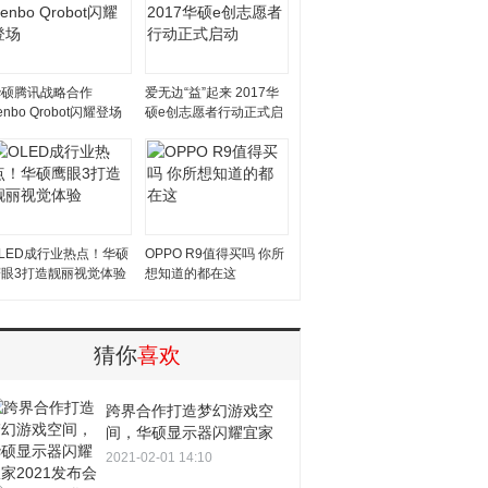
华硕腾讯战略合作
爱无边“益”起来 2017华
enbo Qrobot闪耀登场
硕e创志愿者行动正式启
动
LED成行业热点！华硕
OPPO R9值得买吗 你所
鹰眼3打造靓丽视觉体验
想知道的都在这
猜你
喜欢
跨界合作打造梦幻游戏空
间，华硕显示器闪耀宜家
2021发布会
2021-02-01 14:10