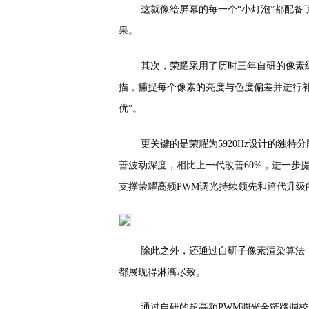
这就像给屏幕的每一个“小灯泡”都配
果。
其次，荣耀采用了历时三年自研的像素级D
描，捕捉每个像素的亮度与色度偏差并进行补
优”。
更关键的是荣耀为5920Hz设计的独
善波动深度，相比上一代改善60%，进一步
支撑荣耀高频PWM调光持续领先和跨代升级
除此之外，还通过自研子像素渲染算法
都展现得淋漓尽致。
通过自研的超高频PWM调光全链路调