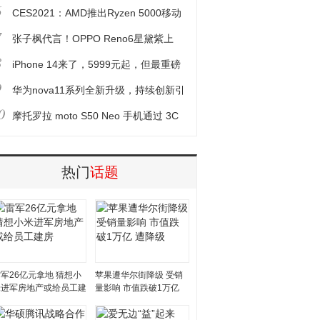
6
赏
CES2021：AMD推出Ryzen 5000移动
7
产品系列
张子枫代言！OPPO Reno6星黛紫上
8
：2799元
iPhone 14来了，5999元起，但最重磅
9
的不是它
华为nova11系列全新升级，持续创新引
0
领人像拍摄
摩托罗拉 moto S50 Neo 手机通过 3C
认证
热门
话题
军26亿元拿地 猜想小
苹果遭华尔街降级 受销
米进军房地产或给员工建
量影响 市值跌破1万亿
房
遭降级