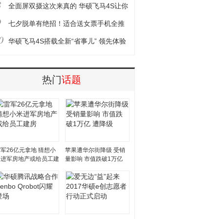
8
机推荐
全面屏双摄这次来真的 华硕飞马4S让你
9
任性女王节！
七夕脱单有绝招！适合送女票手机全推
0
荐
华硕飞马4S搭载全新“省事儿” 领先体验
快应用
热门
话题
军26亿元拿地 猜想小
苹果遭华尔街降级 受销
米进军房地产或给员工建
量影响 市值跌破1万亿
房
遭降级