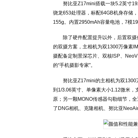
努比亚Z17mini搭载一块5.2英
骁龙653处理器，标配64GB机身存储，拥有
155g。内置2950mAh容量电池，7模1
除了硬件配置提升以外，后置双摄像
的双摄方案，主相机为双1300万像素I
摄配备定制景深芯片、双核ISP、NeoVi
的“手机摄影专家”。
努比亚Z17mini的主相机为双130
到1/3.06英寸、单像素大小1.12微
原；另一颗MONO传感器勾勒细节，全透
了DNG相机、克隆相机、努比亚NeoA