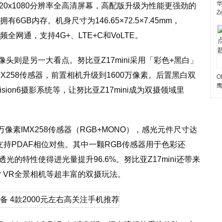
寸1920x1080分辨率全高清屏幕，高配版升级为性能更强劲的
Z
6GB内存。机身尺寸为146.65×72.5×7.45mm，
9频全网通，支持4G+、LTE+C和VoLTE。
头则是另一大看点。努比亚Z17mini采用「彩色+黑白」
MX258传感器，前置相机升级到1600万像素。后置黑白双
O
sion6摄影系统等，让努比亚Z17mini成为双摄领域里
0万像素IMX258传感器（RGB+MONO），感光元件尺寸达
米，支持PDAF相位对焦。其中一颗RGB传感器用于色彩还
光的特性使得进光量提升96.6%。努比亚Z17mini还带来
ir VR全景相机等超丰富的双摄玩法。