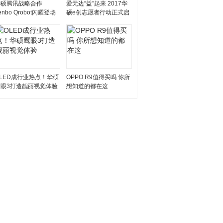
华硕腾讯战略合作
爱无边“益”起来 2017华
enbo Qrobot闪耀登场
硕e创志愿者行动正式启
动
LED成行业热点！华硕
OPPO R9值得买吗 你所
鹰眼3打造靓丽视觉体验
想知道的都在这