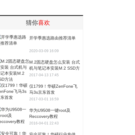
猜你
喜欢
开学季惠选路由推荐清单
2020-03-09 16:09
M.2固态硬盘怎么安装 台式
机与笔记本安装M.2 SSD方
法
2017-04-13 17:45
仅1799！华硕ZenFone飞
马3s京东首发
2017-03-01 16:59
华为U9508一键root及
Reccovery教程
2016-04-01 22:43
安全可靠！华硕行业专供