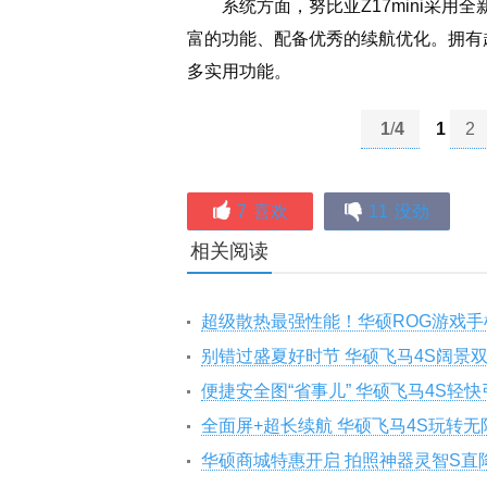
系统方面，努比亚Z17mini采用全新n
富的功能、配备优秀的续航优化。拥有超级
多实用功能。
1
/
4
1
2
7
喜欢
11
没劲
相关阅读
超级散热最强性能！华硕ROG游戏手
别错过盛夏好时节 华硕飞马4S阔景
便捷安全图“省事儿” 华硕飞马4S轻
全面屏+超长续航 华硕飞马4S玩转无
华硕商城特惠开启 拍照神器灵智S直