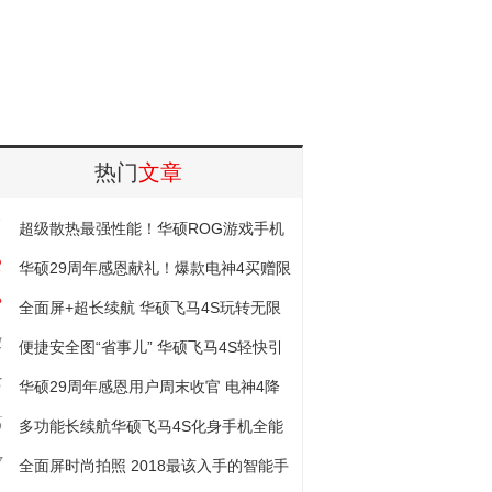
热门
文章
1
超级散热最强性能！华硕ROG游戏手机
2
震撼发布
华硕29周年感恩献礼！爆款电神4买赠限
3
时开售
全面屏+超长续航 华硕飞马4S玩转无限
4
流量
便捷安全图“省事儿” 华硕飞马4S轻快引
5
潮流
华硕29周年感恩用户周末收官 电神4降
6
价促销赠好礼
多功能长续航华硕飞马4S化身手机全能
7
战士
全面屏时尚拍照 2018最该入手的智能手